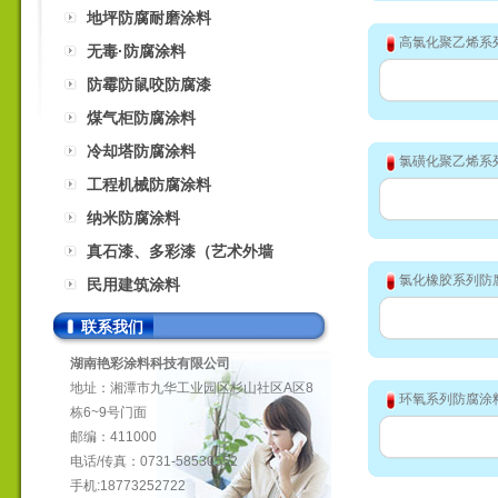
地坪防腐耐磨涂料
高氯化聚乙烯系
无毒·防腐涂料
防霉防鼠咬防腐漆
煤气柜防腐涂料
冷却塔防腐涂料
氯磺化聚乙烯系
工程机械防腐涂料
纳米防腐涂料
真石漆、多彩漆（艺术外墙
氯化橡胶系列防
漆）
民用建筑涂料
联系我们
湖南艳彩涂料科技有限公司
地址：湘潭市九华工业园区杉山社区A区8
环氧系列防腐涂
栋6~9号门面
邮编：411000
电话/传真：0731-58530552
手机:18773252722