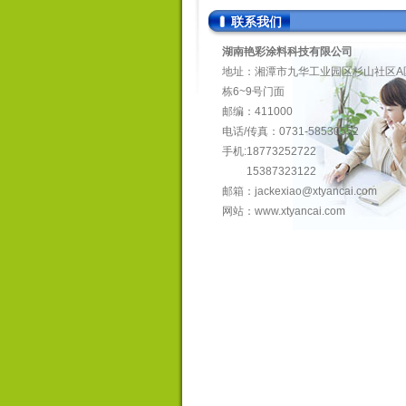
联系我们
湖南艳彩涂料科技有限公司
地址：湘潭市九华工业园区杉山社区A
栋6~9号门面
邮编：411000
电话/传真：0731-58530552
手机:18773252722
15387323122
邮箱：
jackexiao@xtyancai.com
网站：
www.xtyancai.com