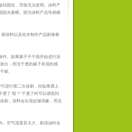
板结固化，导致无法使用。涂料产
或阳光暴晒。因为涂料产品等易燃
、刷涂料以及给木制作产品刷漆都
操作。如果腻子不干就开始进行涂
子发白，而没干透的腻子有湿的感
的干燥。
即可进行第二次涂刷，但如果遇上
透了 呢？“干透了时可以感觉到
次涂刷，涂料会出现起皱现象，而且
为，空气湿度若太大，刷清油时会