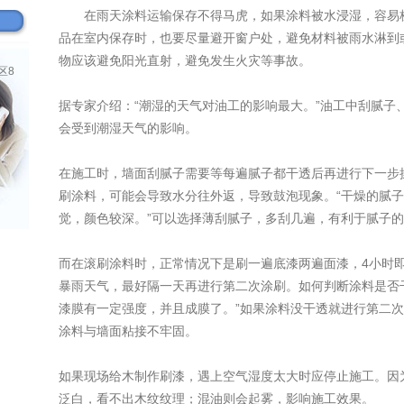
在雨天涂料运输保存不得马虎，如果涂料被水浸湿，容易
品在室内保存时，也要尽量避开窗户处，避免材料被雨水淋到
物应该避免阳光直射，避免发生火灾等事故。
区8
据专家介绍：“潮湿的天气对油工的影响最大。”油工中刮腻子
会受到潮湿天气的影响。
在施工时，墙面刮腻子需要等每遍腻子都干透后再进行下一步
刷涂料，可能会导致水分往外返，导致鼓泡现象。“干燥的腻
觉，颜色较深。”可以选择薄刮腻子，多刮几遍，有利于腻子
而在滚刷涂料时，正常情况下是刷一遍底漆两遍面漆，4小时
暴雨天气，最好隔一天再进行第二次涂刷。如何判断涂料是否干
漆膜有一定强度，并且成膜了。”如果涂料没干透就进行第二
涂料与墙面粘接不牢固。
如果现场给木制作刷漆，遇上空气湿度太大时应停止施工。因
泛白，看不出木纹纹理；混油则会起雾，影响施工效果。