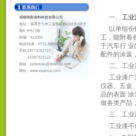
联系我们
一、
工业
湖南艳彩涂料科技有限公司
地址：湘潭市九华工业园区杉山社区A区8
以单组份
栋6~9号门面
工，能附着
邮编：411000
电话/传真：0731-58530552
于汽车行 业
手机:18773252722
配件的涂装
15387323122
邮箱：
jackexiao@xtyancai.com
二、工业
网站：
www.xtyancai.com
工业漆广
仪器、五金
品的表面 
做各类产品
三、工业
工业漆不